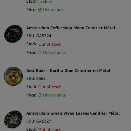
Stock:
In stock
1 ×
The Bulldog Cendrier Original En Métal Noir
Price:
Unlock price
Amsterdam Coffeeshop Menu Cendrier Métal
SKU:
GA5324
Stock:
Out of stock
Price:
Unlock price
Best Buds – Gorilla Glue Cendrier en Métal
SKU:
6562
Stock:
Out of stock
Price:
Unlock price
Amsterdam Green Weed Leaves Cendrier Métal
SKU:
GA5327
Stock:
Out of stock