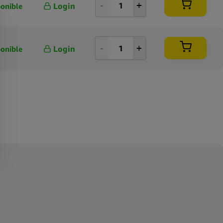
Login
onible
100 per page
250 per page
Login
onible