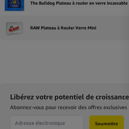
The Bulldog Plateau à rouler en verre incassable
Sort by Price high to low
Sort by Newness
RAW Plateau à Rouler Verre Mini
Sort by Name A - Z
Sort by Name Z - A
Libérez votre potentiel de croissance
Abonnez-vous pour recevoir des offres exclusives
fr-form
Soumettre