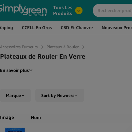
Tous Les
Produits
Vaping
CCELL En Gros
CBD Et Chanvre
Nouveaux Prod
Accessoires Fumeurs
Plateaux à Rouler
Plateaux de Rouler En Verre
En savoir plus
Marque
Sort by Newness
RAW
Sort by Popularity
Image
Nom
The Bulldog
Sort by Rating
Sort by Price low to high