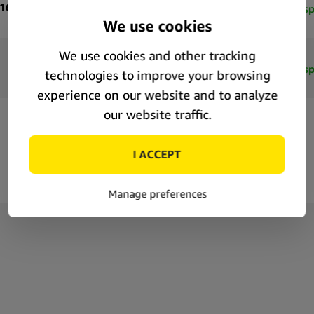
 16 x 12 cm
402549
Disp
32753
Disp