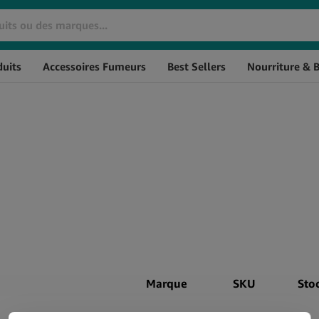
uits
Accessoires Fumeurs
Best Sellers
Nourriture & 
Huiles De CBD
Cosmétiques CBD
Huile de CBD THC à 0%
Crèmes CBD
L'huile de CBD à spectre
CBD pour les Cheveux
large
CBD Massage
Huile de CBG
Baumes au CBD
Huile de CBN
CBD pour l'Hygiène
Huile de CBD aromatisée
Personnelle
Huile de CBD Full Spectrum
Soin de la peau au CBD
Huile de CBD Naturelle
Marque
SKU
Sto