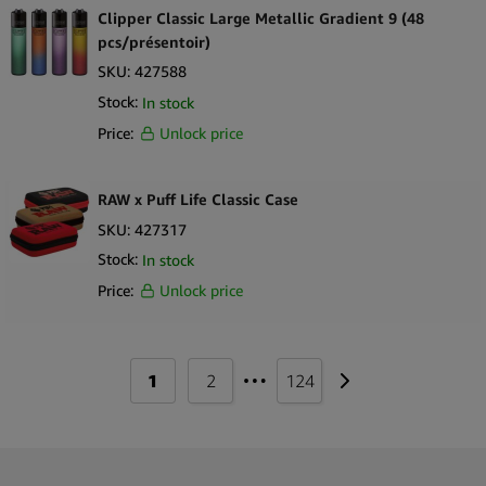
True Hemp
Clipper Classic Large Metallic Gradient 9 (48
Twist & Smoke
pcs/présentoir)
SKU:
427588
Twisted Hemp
Stock:
In stock
Tyson 2.0
Price:
Unlock price
Urban Crew
VIBES
RAW x Puff Life Classic Case
SKU:
427317
Weedness
Stock:
In stock
WOLKENKRAFT
Price:
Unlock price
X-Vape
Zen CBD
…
1
2
124
Zenco
Ziiing Energy