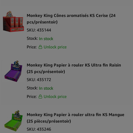
Beuz
Monkey King Cônes aromatisés KS Cerise (24
Black Sheep
pcs/présentoir)
Bubbly Billy
SKU:
435144
Buddies
Stock:
In stock
Price:
Unlock price
Cali Terpenes
Cannabellum
Monkey King Papier à rouler KS Ultra fin Raisin
Cannabis Airlines
(25 pcs/présentoir)
Cannabis Bakehouse
SKU:
435172
Stock:
In stock
Cannadom
Price:
Unlock price
Cannalab
Cannaline
Monkey King Papier à rouler ultra fin KS Mangue
Cannatiger
(25 pièces/présentoir)
SKU:
435246