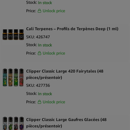
Stock:
In stock
Orange County CBD
Price:
Unlock price
Packwraps
Palacio
Cali Terpenes – Profils de Terpènes Deep (1 ml)
SKU:
426747
PAX
Stock:
In stock
Pharma Hemp
Price:
Unlock price
Plant of Life
Pop
Clipper Classic Large 420 Fairytales (48
pièces/présentoir)
PopTop
SKU:
427736
Prof
Stock:
In stock
Puffco
Price:
Unlock price
Purize
RAW
Clipper Classic Large Gaufres Glacées (48
pièces/présentoir)
Royal Queen Seeds