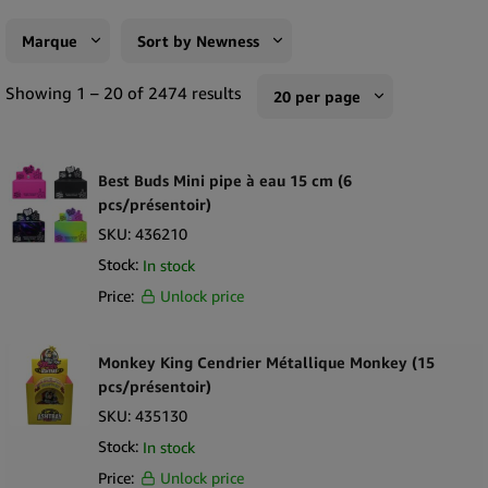
Marque
Sort by Newness
Futurola
Sort by Popularity
Showing 1 – 20 of 2474 results
20 per page
Terpene Belt
Sort by Rating
10 per page
AirVape
Sort by Price low to high
Best Buds Mini pipe à eau 15 cm (6
20 per page
pcs/présentoir)
Silver Match
Sort by Price high to low
50 per page
SKU:
436210
V-Syndicate
Sort by Newness
100 per page
Stock:
In stock
XMax
Sort by Name A - Z
Price:
Unlock price
250 per page
ActiTube
Sort by Name Z - A
Amsterdam Genetics
Monkey King Cendrier Métallique Monkey (15
pcs/présentoir)
Astra Hemp
SKU:
435130
Barney's Farm
Stock:
In stock
Best Buds
Price:
Unlock price