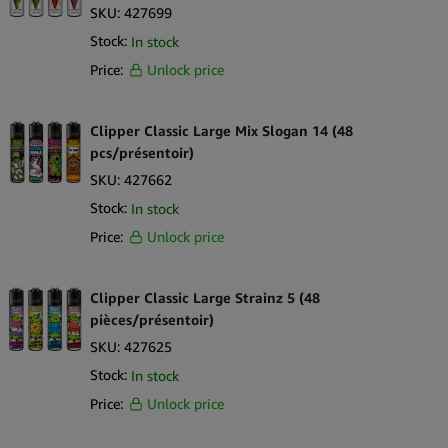
SKU:
427699
Santa Cruz
Stock:
In stock
Seedstockers
Price:
Unlock price
Skunk Brand
Clipper Classic Large Mix Slogan 14 (48
Smoking
pcs/présentoir)
Smokring
SKU:
427662
Space Bakery
Stock:
In stock
Price:
Unlock price
Storz & Bickel
Stundenglass
Clipper Classic Large Strainz 5 (48
The Bulldog
pièces/présentoir)
The Hempy Lab
SKU:
427625
Stock:
In stock
To Box
Price:
Unlock price
Trip