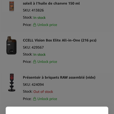
Enecta
soleil à l’huile de chanvre 150 ml
SKU:
413826
Euphoria
Stock:
In stock
Eyce
Price:
Unlock price
Fast Buds
FENIX
CCELL Vision Box Elite All-in-One (216 pcs)
Flowermate
SKU:
429567
Stock:
In stock
G-Pen
Price:
Unlock price
Green Life
Happease
Présentoir à briquets RAW assemblé (vide)
Harmony
SKU:
424094
Haze
Stock:
Out of stock
Price:
Unlock price
Hemparillo
Innokin