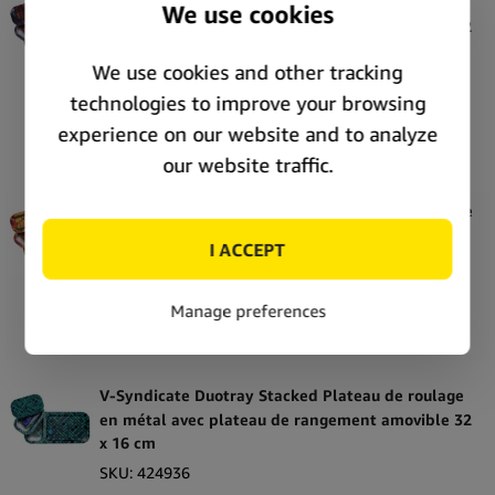
V-Syndicate Duotray Shogun Plateau de roulage
Integra Boost
en métal avec plateau de rangement amovible 32
× 16 cm
Juicy Jay's
SKU:
424955
Jumbo
Stock:
In stock
Katalyzer
Price:
Unlock price
Kingpin
Krush
V-Syndicate Duotray Calavera Plateau de Roulage
en Métal avec Petit Plateau Amovible 32x16cm
Magical Butter
SKU:
424998
MediCBD
Stock:
Only
3
left
Mikka
Price:
Unlock price
Monkey King
V-Syndicate Duotray Stacked Plateau de roulage
Narcos
en métal avec plateau de rangement amovible 32
OCB
x 16 cm
SKU:
424936
Oh Holy Mary