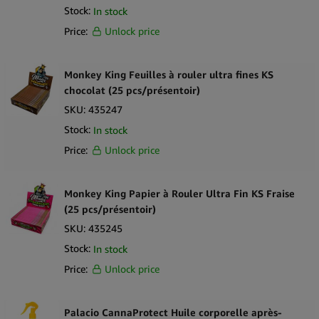
Stock:
In stock
Champ High
Price:
Unlock price
Chillo
Monkey King Feuilles à rouler ultra fines KS
Cibdol
chocolat (25 pcs/présentoir)
Clipper
SKU:
435247
Combie
Stock:
In stock
Price:
Unlock price
Cookies
Cyclones
Monkey King Papier à Rouler Ultra Fin KS Fraise
DaVinci
(25 pcs/présentoir)
Diamond Leaf
SKU:
435245
Stock:
In stock
Dr. Kent
Price:
Unlock price
DynaVap
Elements
Palacio CannaProtect Huile corporelle après-