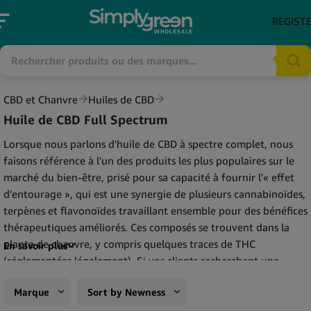
REGIST
CBD et Chanvre
Huiles de CBD
Huile de CBD Full Spectrum
Lorsque nous parlons d'huile de CBD à spectre complet, nous
faisons référence à l'un des produits les plus populaires sur le
marché du bien-être, prisé pour sa capacité à fournir l'« effet
d'entourage », qui est une synergie de plusieurs cannabinoïdes,
terpènes et flavonoïdes travaillant ensemble pour des bénéfices
thérapeutiques améliorés. Ces composés se trouvent dans la
plante de chanvre, y compris quelques traces de THC
En savoir plus
(réglementées légalement). Si vos clients recherchent une
expérience holistique du CBD conduisant à un soulagement du
Marque
Sort by Newness
stress, de l'anxiété, de la douleur et de l'inflammation, l'huile de
CBD à spectre complet pourrait être leur solution. Choisissez