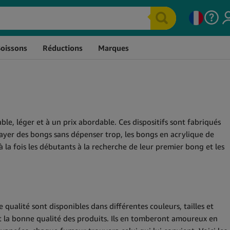
Boissons
Réductions
Marques
Produits Comestibles CBD
Sprays Au CBD
Bonbons et Friandises au
Capsules De CBD
CBD
E-Liquides CBD
Chocolat CBD
Vaporisateurs De CBD
Sucettes et Bonbons au
CBD Pour Le Sport
CBD
e, léger et à un prix abordable. Ces dispositifs sont fabriqués
ssayer des bongs sans dépenser trop, les bongs en acrylique de
Thés au CBD
CBD Pour Le Sexe
la fois les débutants à la recherche de leur premier bong et les
Gummies au CBD
CBD Pour Animaux
Gomme à mâcher au CBD
Extraits De CBD
Boissons au CBD
ualité sont disponibles dans différentes couleurs, tailles et
ont la bonne qualité des produits. Ils en tomberont amoureux en