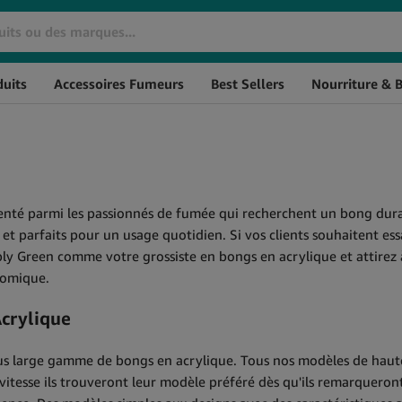
uits
Accessoires Fumeurs
Best Sellers
Nourriture & 
Huiles De CBD
Cosmétiques CBD
Huile de CBD THC à 0%
Crèmes CBD
L'huile de CBD à spectre
CBD pour les Cheveux
large
CBD Massage
Huile de CBG
Baumes au CBD
enté parmi les passionnés de fumée qui recherchent un bong durabl
Huile de CBN
CBD pour l'Hygiène
s et parfaits pour un usage quotidien. Si vos clients souhaitent e
Huile de CBD aromatisée
Personnelle
ly Green comme votre grossiste en bongs en acrylique et attirez à 
Huile de CBD Full Spectrum
Soin de la peau au CBD
nomique.
Huile de CBD Naturelle
Acrylique
lus large gamme de bongs en acrylique. Tous nos modèles de haute q
le vitesse ils trouveront leur modèle préféré dès qu'ils remarquer