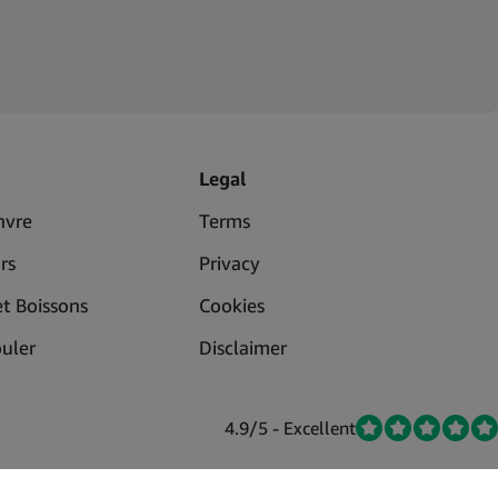
e haute qualité parce que nos fabricants s'engagent à ne nous
lité supérieure. De plus, nous comprenons à quel point les
gérer. Nous voulons être là pour vous chaque fois que vous avez
fournisseur de bongs en acrylique :
Legal
nvre
Terms
rs
Privacy
et Boissons
Cookies
ouler
Disclaimer
ent un bong portable et durable. Ajoutez à votre inventaire un
en et proposez à vos clients uniquement des produits de haute
4.9/5 - Excellent