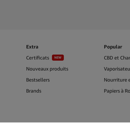
sseur de Bongs en Acrylique ?
ucie de l'avenir de votre marque. Nous fournissons des articles d
nous pouvons garantir que vous ne vendez que des produits de qua
uré que notre système d'expédition rapide nous permettra de les 
llants du monde entier font confiance à Simply Green en tant que 
Extra
Popular
Certificats
CBD et Cha
NEW
Nouveaux produits
Vaporisateu
Bestsellers
Nourriture 
s Aujourd'hui !
Brands
Papiers à R
t en répondant à un segment de passionnés de fumée qui recherch
t les utilisateurs expérimentés de CBD. Associez-vous à Simply Gre