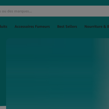
uits
Accessoires Fumeurs
Best Sellers
Nourriture & 
Huiles De CBD
Cosmétiques CBD
P
Huile de CBD THC à 0%
Crèmes CBD
Bo
C
L'huile de CBD à spectre
CBD pour les Cheveux
large
C
CBD Massage
Huile de CBG
S
Baumes au CBD
C
Huile de CBN
CBD pour l'Hygiène
T
Huile de CBD aromatisée
Personnelle
G
Huile de CBD Full Spectrum
Soin de la peau au CBD
G
Huile de CBD Naturelle
B