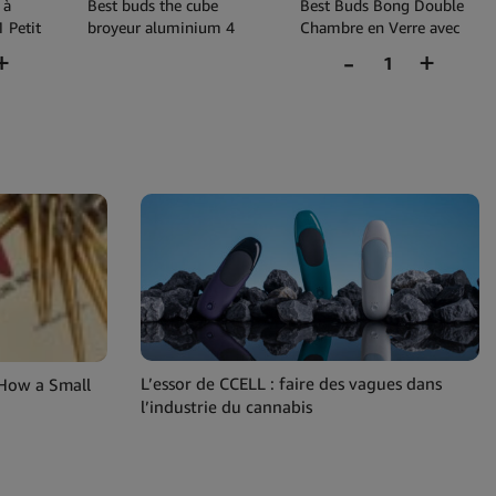
 à
Best buds the cube
Best Buds Bong Double
 Petit
broyeur aluminium 4
Chambre en Verre avec
parties (50mm)
Percolateur Matrix
31.5cm
L’essor de CCELL : faire des vagues dans
 How a Small
l’industrie du cannabis
d