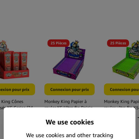
25 Pièces
25 Pièces
exion pour prix
Connexion pour prix
Connexion pour
 King Cônes
Monkey King Papier à
Monkey King Papi
sés KS Cerise (24
rouler KS Ultra fin Raisin
rouler ultra fin KS
sentoir)
(25 pcs/présentoir)
Mangue (25
pièces/présentoir)