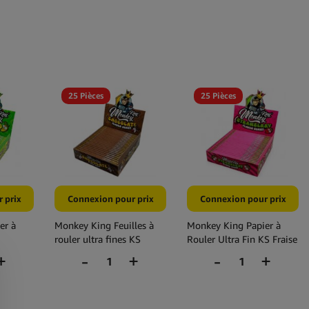
25 Pièces
25 Pièces
 prix
Connexion pour prix
Connexion pour prix
er à
Monkey King Feuilles à
Monkey King Papier à
rouler ultra fines KS
Rouler Ultra Fin KS Fraise
chocolat (25
(25 pcs/présentoir)
pcs/présentoir)