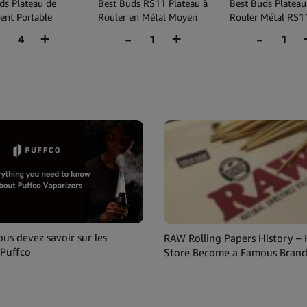
ds Plateau de
Best Buds RS11 Plateau à
Best Buds Plateau
nt Portable
Rouler en Métal Moyen
Rouler Métal RS11
s Abstraites
17x28cm
(14x18cm)
us devez savoir sur les
RAW Rolling Papers History –
 Puffco
Store Become a Famous Bran