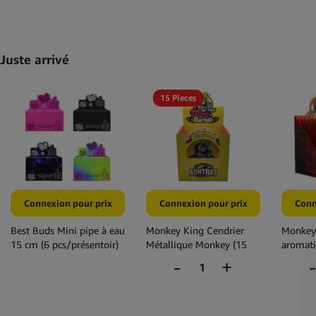
Juste arrivé
15 Pieces
Connexion pour prix
Connexion pour prix
Conn
Best Buds Mini pipe à eau
Monkey King Cendrier
Monkey
15 cm (6 pcs/présentoir)
Métallique Monkey (15
aromati
pcs/présentoir)
pcs/pré