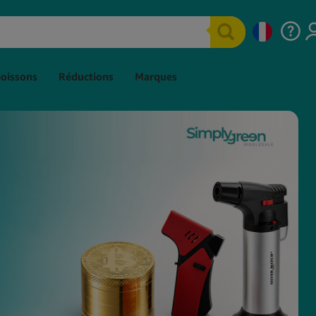
Boissons
Réductions
Marques
roduits Comestibles CBD
Sprays Au CBD
nbons et Friandises au
Capsules De CBD
BD
E-Liquides CBD
hocolat CBD
Vaporisateurs De CBD
ucettes et Bonbons au
CBD Pour Le Sport
BD
hés au CBD
CBD Pour Le Sexe
ummies au CBD
CBD Pour Animaux
omme à mâcher au CBD
Extraits De CBD
oissons au CBD