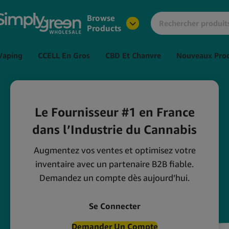
Browse
Products
Vaping
CCELL En Gros
CBD Et Chanvre
Nouveaux Prod
Le Fournisseur #1 en France
dans l’Industrie du Cannabis
Augmentez vos ventes et optimisez votre
inventaire avec un partenaire B2B fiable.
Demandez un compte dès aujourd’hui.
Se Connecter
Demander Un Compte