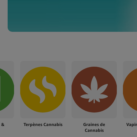
NOUVEAUTÉS
Champ High · PROF ·
Silver Match,
Viennent D'arriver
Nouveaux grinders, cendriers, torches
et briquets. En stock maintenant.
Découvrez la gamme
 &
Terpènes Cannabis
Graines de
Vapi
Cannabis