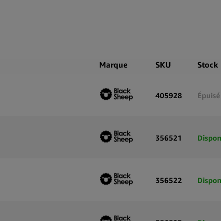
Expand
Marque
SKU
Stock
405928
Épuisé
356521
Dispon
356522
Dispon