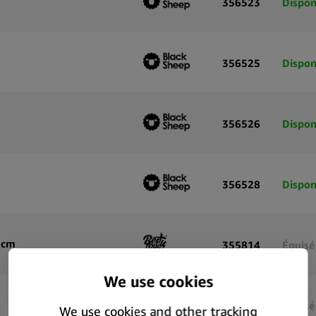
356523
Dispon
356525
Dispon
356526
Dispon
356528
Dispon
.5cm
355814
Épuisé
355816
Épuisé