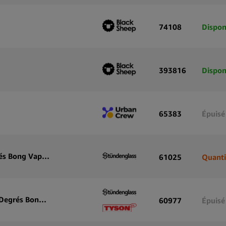
74108
Dispon
393816
Dispon
65383
Épuisé
Stündenglass Rose Infuseur par Gravité 360 Degrés Bong Vaporisateur
61025
Quanti
Stündenglass Tyson 2.0 Infuseur par Gravité 360 Degrés Bong Vaporisateur
60977
Épuisé