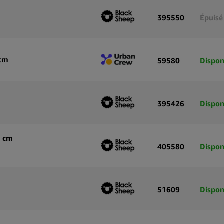
395550
Épuisé
0cm
59580
Dispon
395426
Dispon
2 cm
405580
Dispon
51609
Dispon