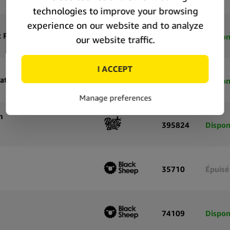
Best Buds Bong Ice Double Chambre en Verre avec Percolateur Arbre 33cm
355821
Dispon
Best Buds Bong Ice Beaker XL en Verre avec Percolateur Matrix 40cm
355823
Dispon
m
395824
Dispon
35710
Épuisé
74109
Dispon