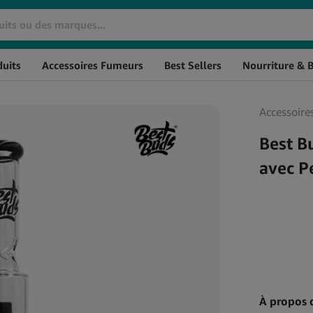
Marque
SKU
Stock
uits
Accessoires Fumeurs
Best Sellers
Nourriture & 
Huiles De CBD
Cosmétiques CBD
Huile de CBD THC à 0%
Crèmes CBD
Accessoire
L'huile de CBD à spectre
CBD pour les Cheveux
large
CBD Massage
Best B
Huile de CBG
Baumes au CBD
avec P
Huile de CBN
CBD pour l'Hygiène
Huile de CBD aromatisée
Personnelle
Huile de CBD Full Spectrum
Soin de la peau au CBD
Huile de CBD Naturelle
À propos 