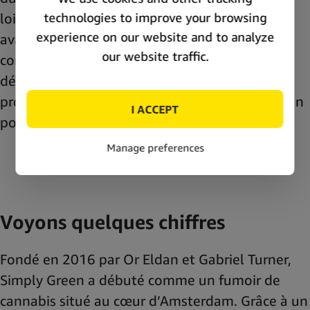
loisirs et des divertissements, mais aussi des
avantages médicaux. Nous investissons
constamment dans la recherche et le
développement, afin de vous fournir des
produits sur lesquels vous pouvez compter d’un
point de vue éthique, économique et social.
Voyons quelques chiffres
Fondé en 2016 par Or Eldan et Gabriel Turner,
Simply Green a débuté comme un fumoir de
cannabis situé au cœur d’Amsterdam. Grâce à un