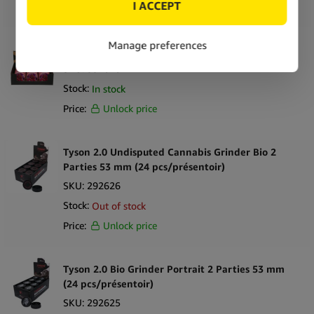
Price:
Unlock price
Beuz Broyeur Biodégradable (12pcs/présentoir)
SKU:
357010
Stock:
In stock
Price:
Unlock price
Tyson 2.0 Undisputed Cannabis Grinder Bio 2
Parties 53 mm (24 pcs/présentoir)
SKU:
292626
Stock:
Out of stock
Price:
Unlock price
Tyson 2.0 Bio Grinder Portrait 2 Parties 53 mm
(24 pcs/présentoir)
SKU:
292625