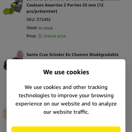
Couleurs Assorties 2 Parties 55 mm (12
pcs/présentoir)
SKU:
372492
Stock:
In stock
Price:
Unlock price
Santa Cruz Grinder En Chanvre Biodégradable
Rose Noir 2 Parties 55 mm (12 pcs/présentoir)
SKU:
372478
Stock:
In stock
Price:
Unlock price
The Bulldog Eco Grinder 2 Parties 55mm
(24pcs/présentoir)
SKU:
393982
Stock:
In stock