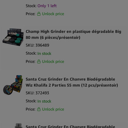
responsables
.
Stock:
Only 1 left
Arguments de vente clés
Price:
Unlock price
Marque
Santa Cruz Shredder
reconnue
Conception de grinder en 2 pièces
pour une utilisation simple et
Champ High Grinder en plastique dégradable Big
pratique
80 mm (6 pièces/présentoir)
Taille de 55 mm
pour une manipulation et une fonctionnalité
SKU:
396489
équilibrées
Stock:
In stock
Fabriqué à partir de
matériau de chanvre biodégradable /
Price:
Unlock price
composite de chanvre
Positionné comme une
alternative écologique
aux grinders
standards
Santa Cruz Grinder En Chanvre Biodégradable
Fourni dans un
présentoir de 12 pièces
pour un merchandising
Wiz Khalifa 2 Parties 55 mm (12 pcs/présentoir)
facile
SKU:
372493
Léger et adapté à un usage quotidien
Stock:
In stock
Idéal pour les smoke shops, headshops et détaillants éco-
Price:
Unlock price
responsables
Contenu de la boîte
12 × Santa Cruz Grinder en chanvre biodégradable 2 Pièces
Santa Cruz Grinder En Chanvre Biodégradable