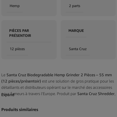
Hemp
2 parts
PIÈCES PAR
MARQUE
PRÉSENTOIR
12 pièces
Santa Cruz
Le
Santa Cruz Biodegradable Hemp Grinder 2 Pièces – 55 mm
(12 pièces/présentoir)
est une solution de gros pratique pour les
détaillants et distributeurs opérant sur le marché des accessoires
pour fumeurs à travers l’Europe. Produit par
Santa Cruz Shredder
,
Expand
ce grinder fait partie de la gamme éco-responsable de la marque,
conçue en pensant à la durabilité et à l’utilisation quotidienne.
Produits similaires