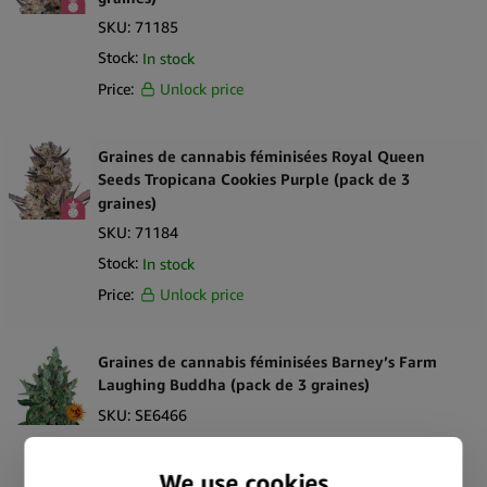
SKU:
71185
Stock:
In stock
Price:
Unlock price
Graines de cannabis féminisées Royal Queen
Seeds Tropicana Cookies Purple (pack de 3
graines)
SKU:
71184
Stock:
In stock
Price:
Unlock price
Graines de cannabis féminisées Barney’s Farm
Laughing Buddha (pack de 3 graines)
SKU:
SE6466
Stock:
In stock
Price:
Unlock price