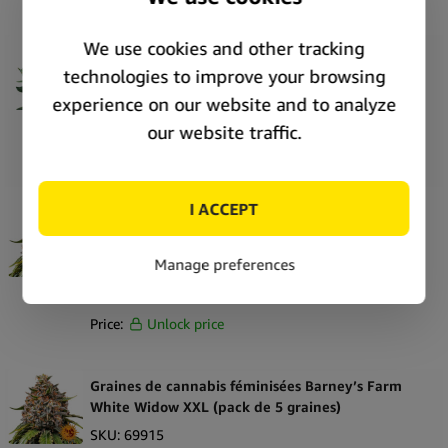
Graines de cannabis féminisées Barney’s Farm
Laughing Buddha (pack de 5 graines)
SKU:
SE6467
Stock:
In stock
Price:
Unlock price
Graines de cannabis féminisées Barney’s Farm
White Widow XXL (pack de 3 graines)
SKU:
69916
Stock:
In stock
Price:
Unlock price
Graines de cannabis féminisées Barney’s Farm
White Widow XXL (pack de 5 graines)
SKU:
69915