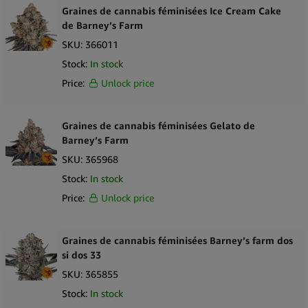
Flower constitue une option remarquable pour les détaillants
Graines de cannabis féminisées Ice Cream Cake
recherchant un hybride avec une lignée reconnaissable issue des
de Barney’s Farm
traditions du cannabis sud-africain.
SKU:
366011
Stock:
In stock
Price:
Unlock price
Graines de cannabis féminisées Gelato de
Barney’s Farm
SKU:
365968
Stock:
In stock
Price:
Unlock price
Graines de cannabis féminisées Barney’s farm dos
si dos 33
SKU:
365855
Stock:
In stock