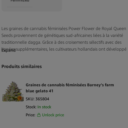
Les graines de cannabis féminisées Power Flower de Royal Queen
Seeds proviennent de génétiques sud-africaines liées à la variété
traditionnelle dagga. Grâce à des croisements sélectifs avec des
lignées supplémentaires, les cultivateurs hollandais ont développé
Expand
un hybride reconnu pour ses traits aromatiques distinctifs et ses
caractéristiques structurelles. La variété est reconnue pour
Produits similaires
produire des fleurs riches en terpènes qui contribuent à un parfum
invitant et identifiable.
Graines de cannabis féminisées Barney’s farm
Power Flower est une variété de graines féminisées créée pour
blue gelato 41
favoriser le développement de plantes femelles conformément
SKU:
365804
aux pratiques modernes de sélection féminisée. Le profil
Stock:
In stock
aromatique reflète souvent des notes vives et complexes
Price:
Unlock price
façonnées par l’héritage de la variété. Avec des origines
clairement documentées et une identité sensorielle définie, Power