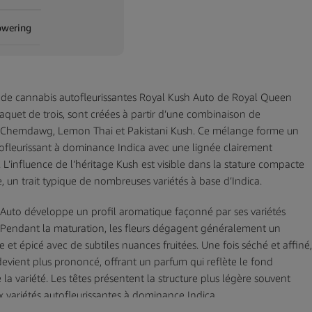
owering
 de cannabis autofleurissantes Royal Kush Auto de Royal Queen
aquet de trois, sont créées à partir d’une combinaison de
 Chemdawg, Lemon Thai et Pakistani Kush. Ce mélange forme un
ofleurissant à dominance Indica avec une lignée clairement
. L’influence de l’héritage Kush est visible dans la stature compacte
e, un trait typique de nombreuses variétés à base d’Indica.
Auto développe un profil aromatique façonné par ses variétés
 Pendant la maturation, les fleurs dégagent généralement un
 et épicé avec de subtiles nuances fruitées. Une fois séché et affiné,
evient plus prononcé, offrant un parfum qui reflète le fond
e la variété. Les têtes présentent la structure plus légère souvent
x variétés autofleurissantes à dominance Indica.