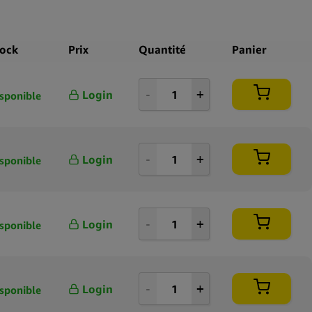
 type de graine autofleurissante féminisée, Royal Kush Auto est
 développer des plantes femelles tout en conservant la
ique de floraison automatique héritée de la génétique Ruderalis.
tock
Prix
Quantité
Panier
igines documentées et ses qualités aromatiques distinctives, cette
résente une option hybride qui met en évidence les influences
Login
sponible
de Kush dans un format autofleurissant.
Login
sponible
Login
sponible
Login
sponible