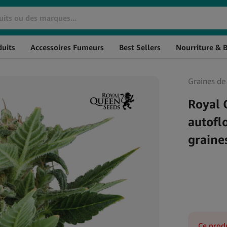
Marque
SKU
S
uits
Accessoires Fumeurs
Best Sellers
Nourriture & 
Huiles De CBD
Cosmétiques CBD
Huile de CBD THC à 0%
Crèmes CBD
Graines de
L'huile de CBD à spectre
CBD pour les Cheveux
large
CBD Massage
Royal 
Huile de CBG
Baumes au CBD
autofl
Huile de CBN
CBD pour l'Hygiène
graine
Huile de CBD aromatisée
Personnelle
Huile de CBD Full Spectrum
Soin de la peau au CBD
Huile de CBD Naturelle
Ce produ