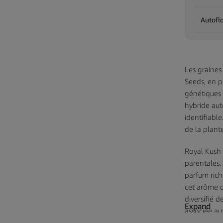
Autofl
Les graines
Seeds, en p
génétiques
hybride aut
identifiable
de la plant
Royal Kush 
parentales.
parfum riche
cet arôme d
diversifié d
Expand
associée au