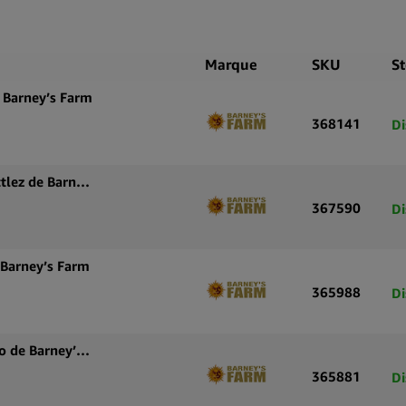
En tant que
conçue pour
caractérist
Marque
SKU
S
Avec ses or
 Barney’s Farm
variété rep
368141
Di
classiques 
Graines de cannabis autofleurissantes Gorilla Zkittlez de Barney’s Farm
367590
Di
 Barney’s Farm
365988
Di
Graines de cannabis autofloraison Dos Si Dos Auto de Barney’s Farm
365881
Di