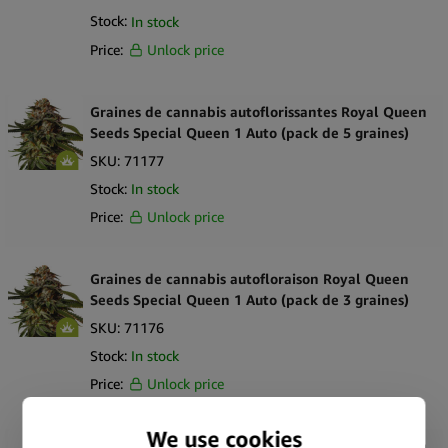
Stock:
In stock
Price:
Unlock price
Graines de cannabis autoflorissantes Royal Queen
Seeds Special Queen 1 Auto (pack de 5 graines)
SKU:
71177
Stock:
In stock
Price:
Unlock price
Graines de cannabis autofloraison Royal Queen
Seeds Special Queen 1 Auto (pack de 3 graines)
SKU:
71176
Stock:
In stock
Price:
Unlock price
Graines de cannabis autoflorissantes Royal Queen