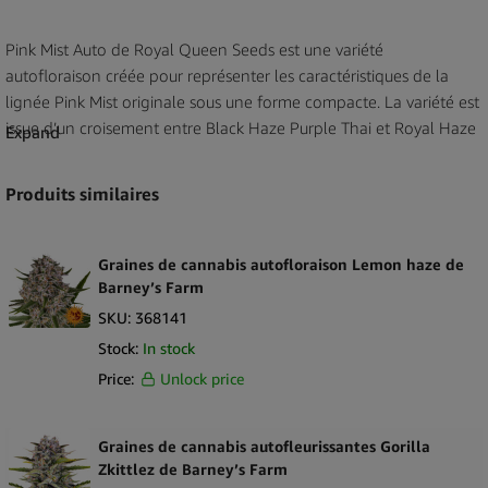
Pink Mist Auto de Royal Queen Seeds est une variété
autofloraison créée pour représenter les caractéristiques de la
lignée Pink Mist originale sous une forme compacte. La variété est
issue d’un croisement entre Black Haze Purple Thai et Royal Haze
Expand
Auto qui contribuent ensemble à sa structure distinctive et ses
qualités aromatiques expressives. Elle est reconnue pour ses
Produits similaires
formations denses avec une couverture de résine notable et une
présentation visuelle qui reflète sa lignée. Ce pack contient trois
graines féminisées autofloraison, ce qui le rend adapté aux
Graines de cannabis autofloraison Lemon haze de
revendeurs recherchant une variété aux origines génétiques
Barney’s Farm
définies et à l’identité reconnaissable.
SKU:
368141
Stock:
In stock
Le profil aromatique de Pink Mist Auto présente des notes
Price:
Unlock price
terreuses, florales et fruitées qui créent un caractère sensoriel
complexe. Des impressions de lavande, de myrtille et de subtiles
notes terreuses contribuent à une expression aromatique raffinée
Graines de cannabis autofleurissantes Gorilla
souvent associée aux variétés riches en terpènes. Ces qualités font
Zkittlez de Barney’s Farm