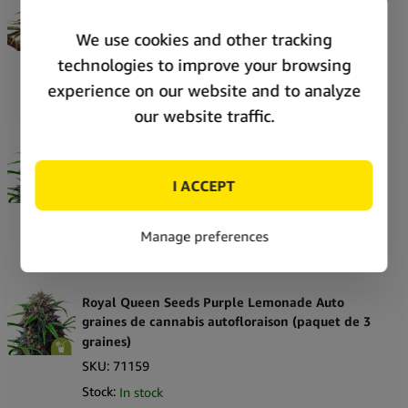
Seeds Pink Mist Auto (pack de 5 graines)
SKU:
71173
Stock:
In stock
Price:
Unlock price
Graines de cannabis autofloraison Royal Queen
Seeds Purple Lemonade Auto (pack de 5 graines)
SKU:
71161
Stock:
In stock
Price:
Unlock price
Royal Queen Seeds Purple Lemonade Auto
graines de cannabis autofloraison (paquet de 3
graines)
SKU:
71159
Stock:
In stock