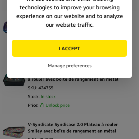
Price:
Unlock price
V-Syndicate Syndicase 2.0 Plateau à rouler
Munch Time avec boîte de rangement en métal
SKU:
424741
Stock:
In stock
Price:
Unlock price
V-Syndicate Syndicase 2.0 Call of Doobie Plateau
à rouler avec boîte de rangement en métal
SKU:
424755
Stock:
In stock
Price:
Unlock price
V-Syndicate Syndicase 2.0 Plateau à rouler
Smiley avec boîte de rangement en métal