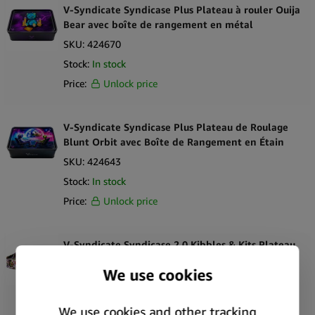
V-Syndicate Syndicase Plus Plateau à rouler Ouija
Bear avec boîte de rangement en métal
SKU:
424670
Stock:
In stock
Price:
Unlock price
V-Syndicate Syndicase Plus Plateau de Roulage
Blunt Orbit avec Boîte de Rangement en Étain
SKU:
424643
Stock:
In stock
Price:
Unlock price
V-Syndicate Syndicase 2.0 Kibbles & Kits Plateau
à Rouler avec Boîte de Rangement en Métal
SKU:
424684
Stock:
In stock