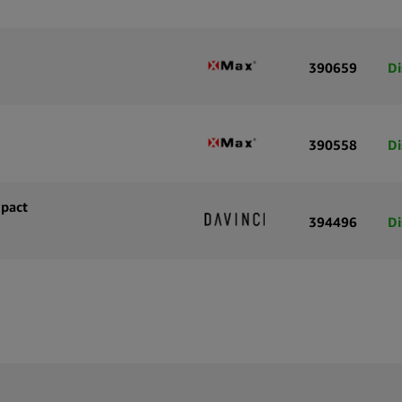
390659
Di
390558
Di
mpact
394496
Di