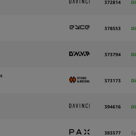
372814
Di
378553
Di
373794
Di
es
373173
Di
394616
Di
383577
Ép