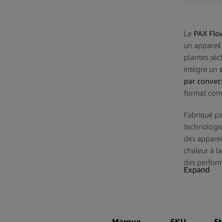
Le
PAX Flo
un appareil
plantes sèc
intègre un
par convec
format comp
Fabriqué p
technologie
des apparei
chaleur à la
des perform
Expand
L’appareil 
utilisation
système de 
de chauffe 
Marque
SKU
S