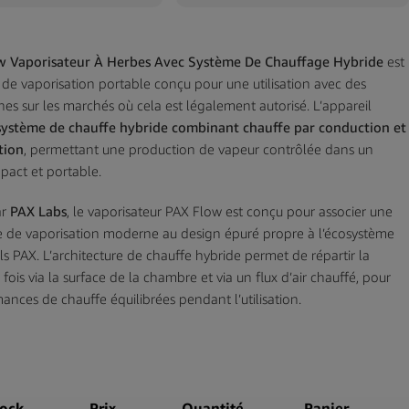
w Vaporisateur À Herbes Avec Système De Chauffage Hybride
est
 de vaporisation portable conçu pour une utilisation avec des
hes sur les marchés où cela est légalement autorisé. L’appareil
système de chauffe hybride combinant chauffe par conduction et
tion
, permettant une production de vapeur contrôlée dans un
act et portable.
ar
PAX Labs
, le vaporisateur PAX Flow est conçu pour associer une
 de vaporisation moderne au design épuré propre à l’écosystème
ls PAX. L’architecture de chauffe hybride permet de répartir la
 fois via la surface de la chambre et via un flux d’air chauffé, pour
ances de chauffe équilibrées pendant l’utilisation.
présente un
design compact et ergonomique
, adapté à une
 nomade tout en conservant robustesse et prise en main facile. Un
contrôle précis de la température
permet de gérer les réglages
dans la plage de fonctionnement de l’appareil, tandis que la
tock
Prix
Quantité
Panier