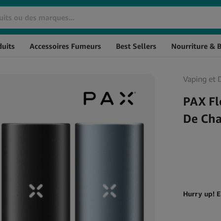
Marque
SKU
S
uits
Accessoires Fumeurs
Best Sellers
Nourriture & 
Huiles De CBD
Cosmétiques CBD
Huile de CBD THC à 0%
Crèmes CBD
Vaping et 
L'huile de CBD à spectre
CBD pour les Cheveux
large
CBD Massage
PAX Fl
Huile de CBG
Baumes au CBD
De Cha
Huile de CBN
CBD pour l'Hygiène
Huile de CBD aromatisée
Personnelle
Huile de CBD Full Spectrum
Soin de la peau au CBD
Huile de CBD Naturelle
Hurry up! E