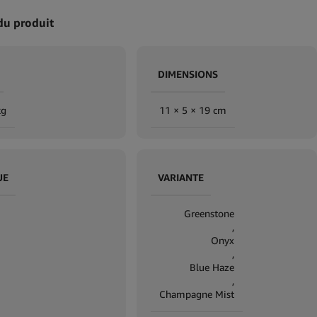
du produit
DIMENSIONS
kg
11 × 5 × 19 cm
UE
VARIANTE
Greenstone
,
Onyx
,
Blue Haze
,
Champagne Mist