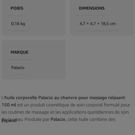
POIDS
DIMENSIONS
0,18 kg
4,7 × 4,7 × 18,5 cm
MARQUE
Palacio
L’
huile corporelle Palacio au chanvre pour massage relaxant
150 ml
est un produit cosmétique de soin corporel formulé pour
les routines de massage et les applications quotidiennes de soin
de la peau. Produite par
Palacio
, cette huile combine des
Expand
ingrédients cosmétiques dérivés du chanvre avec une formulation
légère conçue pour une application topique douce et une bonne