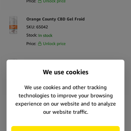
Price:
Unlock price
Orange County CBD Gel Froid
SKU:
65042
Stock:
In stock
Price:
Unlock price
Orange County CBD Baume Chaleur Active
SKU:
65045
Stock:
In stock
Price:
Unlock price
Orange County CBD Baume muscles et
articulations
SKU:
65033
Stock:
In stock