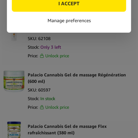
Price:
Unlock price
Dr. Kent Gel sportif crème au CBD 1100 mg (100
ml)
SKU:
62108
Stock:
Only
3
left
Price:
Unlock price
Palacio Cannabis Gel de massage Régénération
(600 ml)
SKU:
60597
Stock:
In stock
Price:
Unlock price
Palacio Cannabis Gel de massage Flex
rafraîchissant (380 ml)