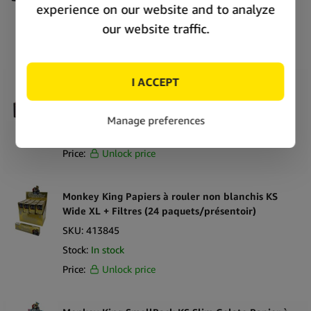
Stock:
In stock
Price:
Unlock price
Futurola x Tyson 2.0 Feuilles à rouler taille 1 1/4
+ Filtres (24 pièces/présentoir)
SKU:
419782
Stock:
In stock
Price:
Unlock price
Monkey King Papiers à rouler non blanchis KS
Wide XL + Filtres (24 paquets/présentoir)
SKU:
413845
Stock:
In stock
Price:
Unlock price