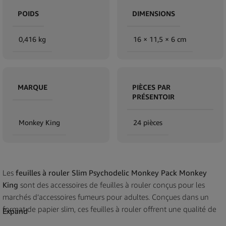
POIDS
DIMENSIONS
0,416 kg
16 × 11,5 × 6 cm
MARQUE
PIÈCES PAR
PRÉSENTOIR
Monkey King
24 pièces
Les
feuilles à rouler Slim Psychodelic Monkey Pack Monkey
King
sont des accessoires de feuilles à rouler conçus pour les
marchés d’accessoires fumeurs pour adultes. Conçues dans un
format de papier slim, ces feuilles à rouler offrent une qualité de
Expand
papier et des caractéristiques de manipulation constantes,