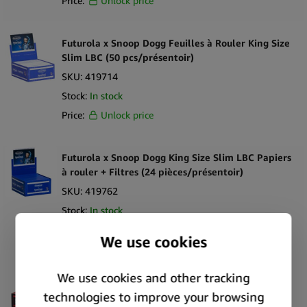
Price:
Unlock price
Futurola x Snoop Dogg Feuilles à Rouler King Size
Slim LBC (50 pcs/présentoir)
SKU:
419714
Stock:
In stock
Price:
Unlock price
Futurola x Snoop Dogg King Size Slim LBC Papiers
à rouler + Filtres (24 pièces/présentoir)
SKU:
419762
Stock:
In stock
Price:
Unlock price
Futurola x Tyson 2.0 Papiers à rouler King Size +
Filtres (24 pièces/présentoir)
SKU:
419716