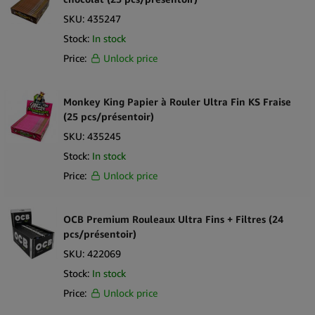
sont vendues légalement.
SKU:
435247
Stock:
In stock
Arguments de vente clés
Price:
Unlock price
Format de feuille à rouler slim adapté aux préférences de roulage
standard
Coupe et épaisseur de papier uniformes sur tous les paquets
Monkey King Papier à Rouler Ultra Fin KS Fraise
Édition Psychodelic Monkey Pack avec des illustrations
(25 pcs/présentoir)
accrocheuses
SKU:
435245
Construction en papier léger pour une manipulation fiable
Stock:
In stock
Format de présentoir de comptoir prêt à être commercialisé
Price:
Unlock price
Convient aux programmes de vente en gros et de détail
spécialisés
Contenu de la boîte
OCB Premium Rouleaux Ultra Fins + Filtres (24
pcs/présentoir)
24 × paquets de feuilles à rouler Slim Psychodelic Monkey Pack
Monkey King
SKU:
422069
1 × Boîte de présentoir de comptoir
Stock:
In stock
Price:
Unlock price