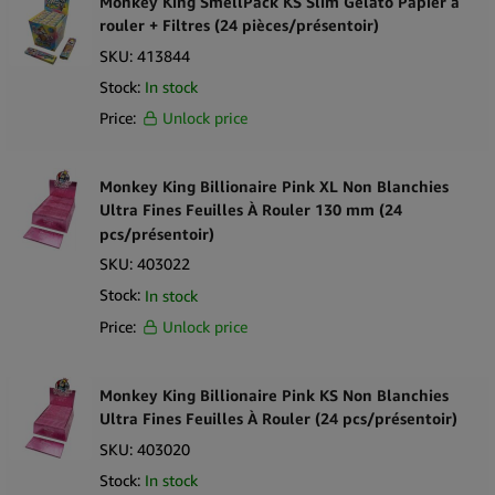
Monkey King SmellPack KS Slim Gelato Papier à
rouler + Filtres (24 pièces/présentoir)
SKU:
413844
Stock:
In stock
Price:
Unlock price
Monkey King Billionaire Pink XL Non Blanchies
Ultra Fines Feuilles À Rouler 130 mm (24
pcs/présentoir)
SKU:
403022
Stock:
In stock
Price:
Unlock price
Monkey King Billionaire Pink KS Non Blanchies
Ultra Fines Feuilles À Rouler (24 pcs/présentoir)
SKU:
403020
Stock:
In stock