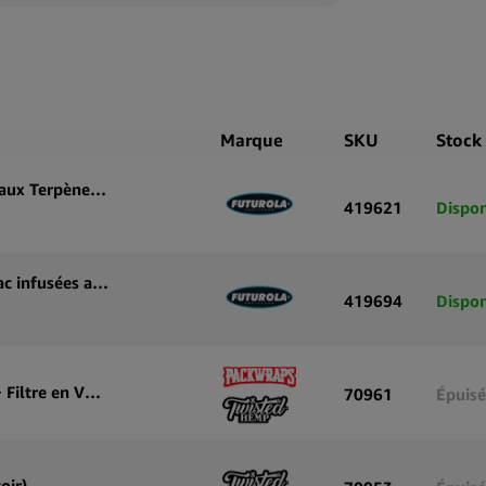
Expand
Marque
SKU
Stock
Futurola x Tyson 2.0 Feuilles de Blunt sans Tabac aux Terpènes (25 pcs/présentoir)
419621
Dispon
Futurola x Snoop Dogg Feuilles de blunt sans tabac infusées aux terpènes (présentoir de 25 pièces)
419694
Dispon
Packwraps x Twisted Hemp Wraps Gushin Grape + Filtre en Verre + Plateau (10paquets/présentoir)
70961
Épuisé
oir)