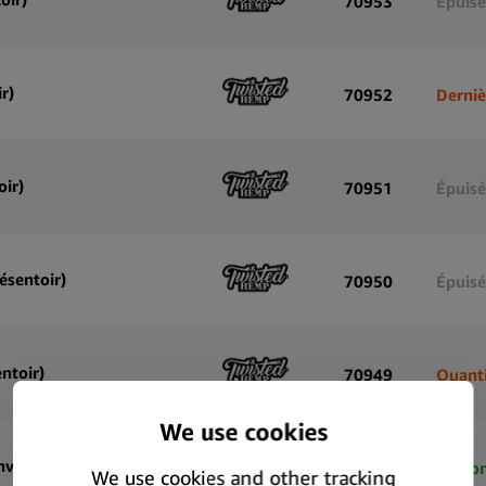
70953
Épuisé
r)
70952
Derniè
ir)
70951
Épuisé
ésentoir)
70950
Épuisé
ntoir)
70949
Quanti
Hemparillo Hemp Wraps Blueberry x4 Blunts Chanvre (15paquets/présentoir)
40478
Dispon