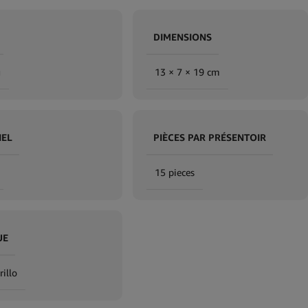
DIMENSIONS
g
13 × 7 × 19 cm
IEL
PIÈCES PAR PRÉSENTOIR
15 pieces
UE
illo