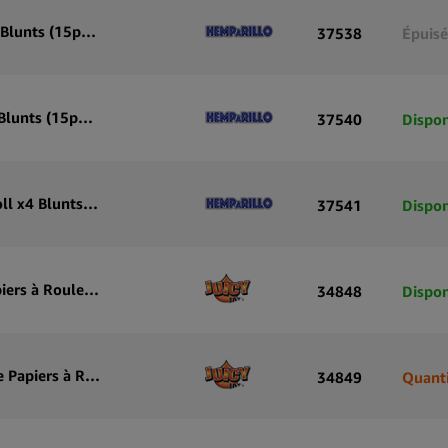
Hemparillo Papiers Blunt Chanvre Purple Haze x4 Blunts (15paquets/présentoir)
37538
Épuisé
Hemparillo Papiers Blunt Chanvre Bubblegum x4 Blunts (15paquets/présentoir)
37540
Dispon
Hemparillo Papiers Blunt Chanvre Blunts Mix N Roll x4 Blunts (15paquets/présentoir)
37541
Dispon
Juicy Jay’s Hemp Wraps Red Storm Cherry Pie Papiers à Rouler avec Infusion Terpènes (25pcs/présentoir)
34848
Dispon
Juicy Jay’s Hemp Wraps Eldorado Pineapple Shake Papiers à Rouler avec Infusion Terpènes (25pcs/présentoir)
34849
Quanti