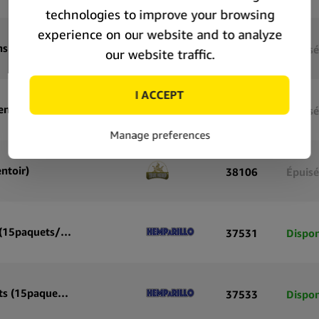
True Hemp Banana Hemp Wraps Honey Blunts Sans Tabac (25pcs/présentoir)
38103
Épuisé
ntoir)
38104
Épuisé
ntoir)
38106
Épuisé
Hemparillo Papiers Blunt Chanvre OGK x4 Blunts (15paquets/présentoir)
37531
Dispon
Hemparillo Papiers Blunt Chanvre Sweets x4 Blunts (15paquets/présentoir)
37533
Dispon