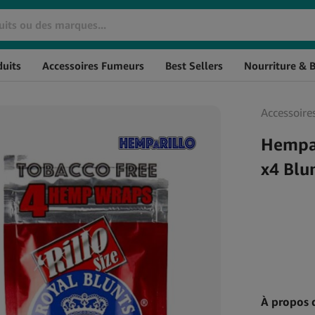
Marque
SKU
Stock
uits
Accessoires Fumeurs
Best Sellers
Nourriture & 
Huiles De CBD
Cosmétiques CBD
Huile de CBD THC à 0%
Crèmes CBD
Accessoire
L'huile de CBD à spectre
CBD pour les Cheveux
large
CBD Massage
Hempar
Huile de CBG
Baumes au CBD
x4 Blu
Huile de CBN
CBD pour l'Hygiène
Huile de CBD aromatisée
Personnelle
Huile de CBD Full Spectrum
Soin de la peau au CBD
Huile de CBD Naturelle
À propos 