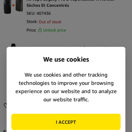
Sèches Et Concentrés
SKU:
407436
Stock:
Out of stock
Price:
Unlock price
AirVape XS GO Vaporisateur À Herbes Sèches
SKU:
407307
Stock:
In stock
Price:
Unlock price
AirVape OM Vaporisateur Wax Porte Clés
SKU:
408256
Stock:
Out of stock
Price:
Unlock price