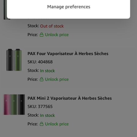
PAX Plus Kit Complet Vaporisateur d’herbes
sèches à la sauge
SKU:
56983
Stock:
Out of stock
Price:
Unlock price
PAX Four Vaporisateur À Herbes Sèches
SKU:
404868
Stock:
In stock
Price:
Unlock price
PAX Mini 2 Vaporisateur À Herbes Sèches
SKU:
377565
Stock:
In stock
Price:
Unlock price