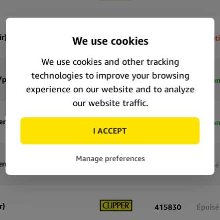
r)
415980
Quanti
/présentoir)
415942
Dispon
entoir)
415905
Dispon
entoir)
415867
Épuisé
r)
415830
Épuisé