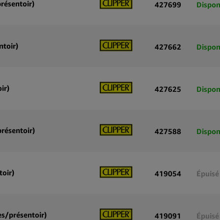
résentoir)
427699
Dispon
48 briquets
vente au dé
ntoir)
427662
Dispon
ir)
427625
Dispon
présentoir)
427588
Dispon
oir)
419054
Épuisé
es/présentoir)
419091
Épuisé