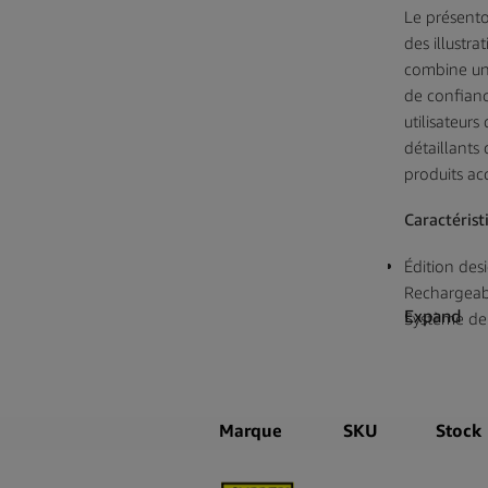
Le présento
des illustr
combine un 
de confianc
utilisateurs
détaillants
produits ac
Caractérist
Édition des
Rechargeabl
Expand
Système de 
Performanc
Corps en ny
48 briquets
Fait partie 
Marque
SKU
Stock
Clipper
Contenu de