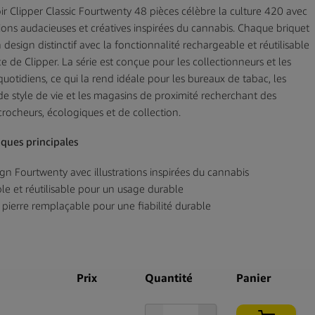
ir Clipper Classic Fourtwenty 48 pièces célèbre la culture 420 avec
ations audacieuses et créatives inspirées du cannabis. Chaque briquet
design distinctif avec la fonctionnalité rechargeable et réutilisable
e de Clipper. La série est conçue pour les collectionneurs et les
 quotidiens, ce qui la rend idéale pour les bureaux de tabac, les
 de style de vie et les magasins de proximité recherchant des
crocheurs, écologiques et de collection.
iques principales
ign Fourtwenty avec illustrations inspirées du cannabis
e et réutilisable pour un usage durable
pierre remplaçable pour une fiabilité durable
e de flamme constante avec allumage fluide
lon durable, léger et recyclable
 par présentoir de vente au détail, pré-emballés et prêts à vendre
des collections de briquets thématiques à haute collectibilité de
Prix
Quantité
Panier
 la boîte