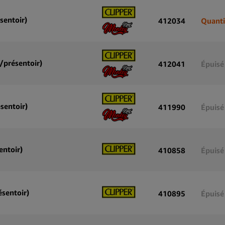
sentoir)
412034
Quanti
/présentoir)
412041
Épuisé
sentoir)
411990
Épuisé
entoir)
410858
Épuisé
ésentoir)
410895
Épuisé