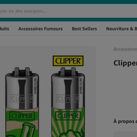
Marque
SKU
Stock
uits
Accessoires Fumeurs
Best Sellers
Nourriture & 
Huiles De CBD
Cosmétiques CBD
Huile de CBD THC à 0%
Crèmes CBD
Accessoire
L'huile de CBD à spectre
CBD pour les Cheveux
large
CBD Massage
Clippe
Huile de CBG
Baumes au CBD
Huile de CBN
CBD pour l'Hygiène
Huile de CBD aromatisée
Personnelle
Huile de CBD Full Spectrum
Soin de la peau au CBD
Huile de CBD Naturelle
À propos 