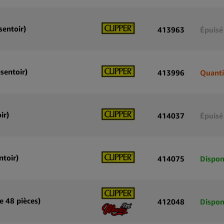
sentoir)
413963
Épuisé
sentoir)
413996
Quanti
ir)
414037
Épuisé
ntoir)
414075
Dispon
e 48 pièces)
412048
Dispon