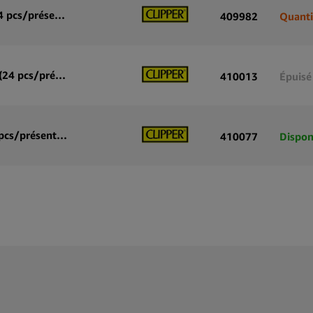
Clipper Briquets Classique Grand Force Zombie (24 pcs/présentoir)
409982
Quanti
Clipper Briquets Classique Grand Crânes Marqués (24 pcs/présentoir)
410013
Épuisé
Clipper Briquets Classique Grand Scary Cucut (24 pcs/présentoir)
410077
Dispon