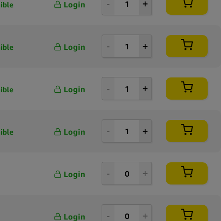
Login
ible
 rechargeables Clipper Classic Fourtwenty dans un présentoir de
tail
Login
ible
Login
ible
Login
ible
Login
Login