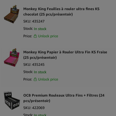
stockage, l’expédition et les environnements de vente au détail à
Monkey King Feuilles à rouler ultra fines KS
rotation élevée dans les juridictions où les papiers à rouler sont
chocolat (25 pcs/présentoir)
vendus légalement.
SKU:
435247
Stock:
In stock
Arguments de vente clés
Price:
Unlock price
Papiers à rouler bruns non blanchis avec une finition naturelle
Format Xtra Slim Long mesurant 125 mm
Comprend des filtres en carton assortis dans chaque carnet
Monkey King Papier à Rouler Ultra Fin KS Fraise
Coupe et épaisseur de papier uniformes
(25 pcs/présentoir)
Fourni en 24 carnets individuels pour la vente en gros
SKU:
435245
Solution de papier à rouler compacte et facile à commercialiser
Stock:
In stock
Contenu de la boîte
Price:
Unlock price
24 × Carnets de papier à rouler Beuz Xtra Slim Long Brown Non
Blanchis (avec filtres en carton)
OCB Premium Rouleaux Ultra Fins + Filtres (24
pcs/présentoir)
SKU:
422069
Stock:
In stock