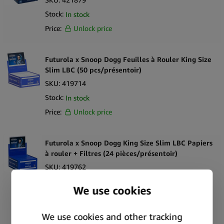
Stock:
In stock
Price:
Unlock price
Futurola x Snoop Dogg Feuilles à Rouler King Size
Slim LBC (50 pcs/présentoir)
SKU:
419714
Stock:
In stock
Price:
Unlock price
Futurola x Snoop Dogg King Size Slim LBC Papiers
à rouler + Filtres (24 pièces/présentoir)
SKU:
419762
Stock:
In stock
Price:
Unlock price