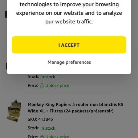
Futurola x Tyson 2.0 Papiers à rouler King Size +
Filtres (24 pièces/présentoir)
SKU:
419716
Stock:
In stock
Price:
Unlock price
Futurola x Tyson 2.0 Feuilles à rouler taille 1 1/4
+ Filtres (24 pièces/présentoir)
SKU:
419782
Stock:
In stock
Price:
Unlock price
Monkey King Papiers à rouler non blanchis KS
Wide XL + Filtres (24 paquets/présentoir)
SKU:
413845
Stock:
In stock
Price:
Unlock price