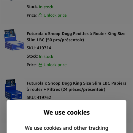
Stock:
In stock
Price:
Unlock price
Futurola x Snoop Dogg Feuilles à Rouler King Size
Slim LBC (50 pcs/présentoir)
SKU:
419714
Stock:
In stock
Price:
Unlock price
Futurola x Snoop Dogg King Size Slim LBC Papiers
à rouler + Filtres (24 pièces/présentoir)
SKU:
419762
Stock:
In stock
Price:
Unlock price
Futurola x Tyson 2.0 Papiers à rouler King Size +