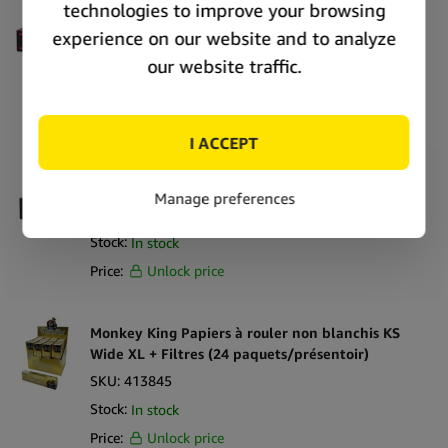
Filtres (24 pièces/présentoir)
SKU:
419716
Stock:
In stock
Price:
Unlock price
Futurola x Tyson 2.0 Feuilles à rouler taille 1 1/4
+ Filtres (24 pièces/présentoir)
SKU:
419782
Stock:
In stock
Price:
Unlock price
Monkey King Papiers à rouler non blanchis KS
Wide XL + Filtres (24 paquets/présentoir)
SKU:
413845
Stock:
In stock
Price:
Unlock price