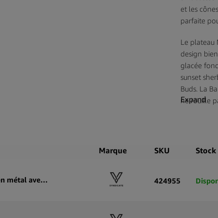
et les cône
parfaite pou
Le plateau 
design bien
glacée fond
sunset sher
Buds. La Ba
Expand
ne rouille 
s’inquiéter
ou l’oxydati
Marque
SKU
Stock
V-Syndicate Duotray Shogun Plateau de roulage en métal avec plateau de rangement amovible 32 × 16 cm
424955
Dispon