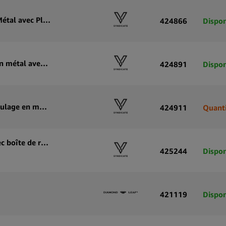
V-Syndicate Duotray Smiley Plateau à Rouler en Métal avec Plateau de Rangement Amovible 32x16cm
424866
Dispon
V-Syndicate Duotray Afterglow Plateau à rouler en métal avec compartiment de rangement amovible 32 x 16 cm
424891
Dispon
V-Syndicate Duotray Feline Pharaoh plateau de roulage en métal avec plateau de rangement amovible 32 × 16 cm
424911
Quanti
V-Syndicate Syndicase 360 Plateau de roulage avec boîte de rangement en métal (12 pièces/présentoir)
425244
Dispon
421119
Dispon