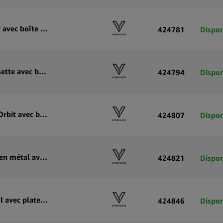
V-Syndicate Syndicase 2.0 Plateau à rouler Smiley avec boîte de rangement en métal
424781
Dispon
V-Syndicate Syndicase 2.0 Plateau de roulage cassette avec boîte de rangement en métal
424794
Dispon
V-Syndicate Syndicase 2.0 Plateau à rouler Blunt Orbit avec boîte de rangement en métal
424807
Dispon
V-Syndicate Duotray Game Over plateau à rouler en métal avec plateau de rangement amovible 32 × 16 cm
424821
Dispon
V-Syndicate Duotray Eye Plateau à rouler en métal avec plateau de rangement amovible 32×16 cm
424846
Dispon