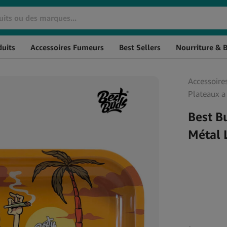
Marque
SKU
Stock
uits
Accessoires Fumeurs
Best Sellers
Nourriture & 
Huiles De CBD
Cosmétiques CBD
Huile de CBD THC à 0%
Crèmes CBD
Accessoire
L'huile de CBD à spectre
CBD pour les Cheveux
Plateaux a
large
CBD Massage
Huile de CBG
Best B
Baumes au CBD
Huile de CBN
CBD pour l'Hygiène
Métal 
Huile de CBD aromatisée
Personnelle
Huile de CBD Full Spectrum
Soin de la peau au CBD
Huile de CBD Naturelle