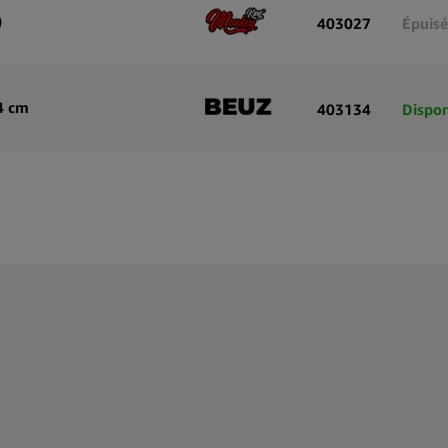
)
403027
Épuisé
4 cm
403134
Dispon