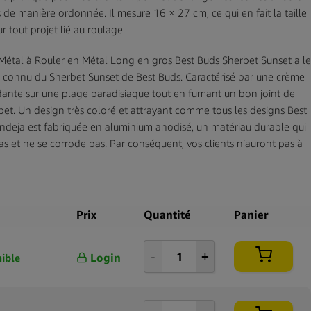
s de manière ordonnée. Il mesure 16 × 27 cm, ce qui en fait la taille
r tout projet lié au roulage.
Métal à Rouler en Métal Long en gros Best Buds Sherbet Sunset a le
 connu du Sherbet Sunset de Best Buds. Caractérisé par une crème
ante sur une plage paradisiaque tout en fumant un bon joint de
bet. Un design très coloré et attrayant comme tous les designs Best
ndeja est fabriquée en aluminium anodisé, un matériau durable qui
pas et ne se corrode pas. Par conséquent, vos clients n’auront pas à
 que leur plateau à rouler soit endommagé par des chutes, l’humidité
on.
Prix
Quantité
Panier
Login
ible