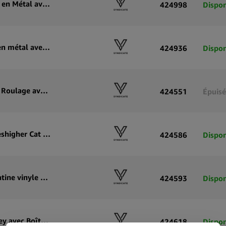
V-Syndicate Duotray Calavera Plateau de Roulage en Métal avec Petit Plateau Amovible 32x16cm
424998
Dispon
V-Syndicate Duotray Stacked Plateau de roulage en métal avec plateau de rangement amovible 32 x 16 cm
424936
Dispon
V-Syndicate Syndicase Plus Gamehead Plateau de Roulage avec Boîte de Rangement en Métal
424551
Épuisé
V-Syndicate Syndicase Plus Plateau de Roulage Seshigher Cat avec Boîte de Rangement en Métal
424586
Dispon
V-Syndicate Syndicase Plus Plateau de roulage platine vinyle avec boîte de rangement en métal
424593
Dispon
V-Syndicate Syndicase Plus Plateau à Rouler Smiley avec Boîte de Rangement en Métal
424618
Dispon