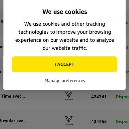
V-Syndicate Syndicase Plus Plateau à rouler Ouija Bear avec boîte de rangement en métal
424670
Dispon
V-Syndicate Syndicase Plus Plateau de Roulage Blunt Orbit avec Boîte de Rangement en Étain
424643
Quanti
V-Syndicate Syndicase 2.0 Kibbles & Kits Plateau à Rouler avec Boîte de Rangement en Métal
424684
Dispon
V-Syndicate Syndicase 2.0 Plateau à rouler Munch Time avec boîte de rangement en métal
424741
Dispon
V-Syndicate Syndicase 2.0 Call of Doobie Plateau à rouler avec boîte de rangement en métal
424755
Dispon