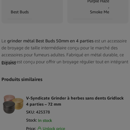
Purple Haze
,
Best Buds
Smoke Me
Le
grinder métal Best Buds 50mm en 4 parties
est un accessoire
de broyage de taille intermédiaire conçu pour le marché des
accessoires pour fumeurs adultes. Fabriqué en métal durable, ce
grinder est conçu pour offrir un broyage régulier tout en intégrant
Expand
une fonction de séparation grâce à sa construction en quatre
parties. Son diamètre de 50mm offre une capacité équilibrée,
Produits similaires
adaptée à la demande du retail grand public.
Conçu pour une manipulation au quotidien, ce grinder est doté de
V-Syndicate Grinder à herbes sans dents Gridlock
dents découpées avec précision et d’un couvercle à fermeture
4 parties – 72 mm
magnétique pour assurer un alignement sûr lors de l’utilisation. La
SKU:
425378
configuration en quatre parties permet un broyage efficace et
Stock:
In stock
une collecte interne dans un format compact et portable. Sa
Price:
Unlock price
construction intégralement métallique contribue à la stabilité