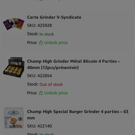
structurelle et à une durabilité sur le long terme en conditions
d’utilisation régulière.
Carte Grinder V-Syndicate
SKU:
425928
Fourni dans un présentoir de comptoir de 12 unités, ce produit est
Stock:
In stock
destiné aux acheteurs en gros, headshops et détaillants
spécialisés recherchant des grinders multipièces fiables, dans des
Price:
Unlock price
formats de merchandising organisés et peu encombrants.
L’identité Best Buds, facilement reconnaissable, assure une
Champ High Grinder Métal Bitcoin 4 Parties –
présentation cohérente au sein des assortiments d’accessoires
40mm (12pcs/présentoir)
lifestyle.
SKU:
422854
Argumentaire de vente
Stock:
Out of stock
Price:
Unlock price
Construction en métal durable conçue pour une utilisation
répétée
Configuration grinder 4 parties pour broyer et séparer
Champ High Special Burger Grinder 4 parties – 63
Diamètre 50mm adapté aux besoins de capacité standard
mm
Dents taillées avec précision pour une action de broyage
SKU:
422140
constante
Stock:
In stock