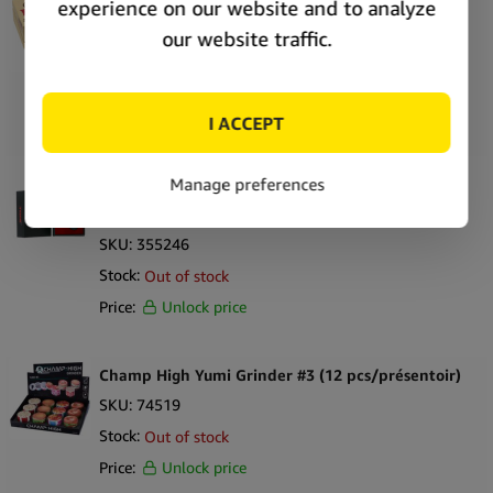
RAW Shredder en Acier Inoxydable 50–60 mm 4
Parties avec Coffret Cadeau
SKU:
372209
Stock:
In stock
Price:
Unlock price
Tyson 2.0 Mike Bite Grinder En Métal 2 Parties
Noir
SKU:
355246
Stock:
Out of stock
Price:
Unlock price
Champ High Yumi Grinder #3 (12 pcs/présentoir)
SKU:
74519
Stock:
Out of stock
Price:
Unlock price