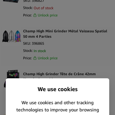
SKU:
396827
Stock:
Out of stock
Price:
Unlock price
Champ High Mini Grinder Métal Vaisseau Spatial
50 mm 4 Parties
SKU:
396865
Stock:
In stock
Price:
Unlock price
Champ High Grinder Tête de Crâne 42mm
(9pcs/présentoir)
SKU:
396369
Stock:
In stock
Price:
Unlock price