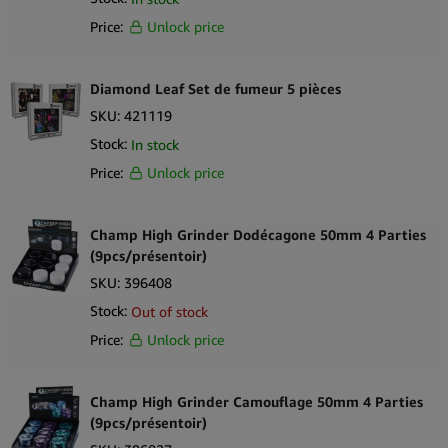
Fermeture magnétique du couvercle pour un alignement sûr
Price:
Unlock price
Fourni dans un présentoir de comptoir de 12 pièces
Contenu de la boîte
12 × grinders métal Best Buds 4 parties (50mm)
Diamond Leaf Set de fumeur 5 pièces
1 × Boîte de présentoir de comptoir
SKU:
421119
Stock:
In stock
Price:
Unlock price
Champ High Grinder Dodécagone 50mm 4 Parties
(9pcs/présentoir)
SKU:
396408
Stock:
Out of stock
Price:
Unlock price
Champ High Grinder Camouflage 50mm 4 Parties
(9pcs/présentoir)