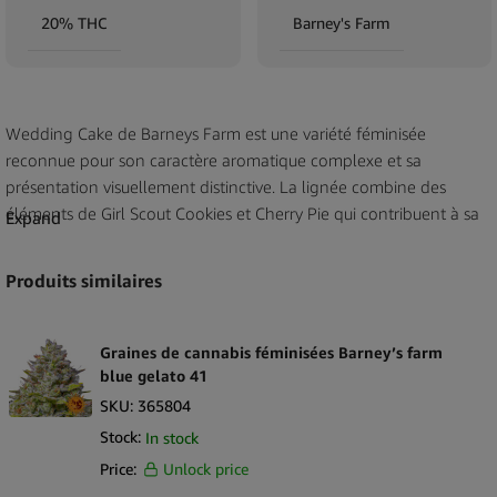
20% THC
Barney's Farm
Wedding Cake de Barneys Farm est une variété féminisée
reconnue pour son caractère aromatique complexe et sa
présentation visuellement distinctive. La lignée combine des
éléments de Girl Scout Cookies et Cherry Pie qui contribuent à sa
Expand
structure terpénique multifacette. Le profil aromatique présente
des notes terreuses douces et acidulées soutenues par de subtils
Produits similaires
accents de vanille et des nuances classiques liées au skunk. Les
fleurs affichent généralement un revêtement cristallin dense qui
donne son nom à la variété et peuvent présenter de douces
Graines de cannabis féminisées Barney’s farm
teintes violettes et roses dans leur coloration naturelle. Ce pack
blue gelato 41
contient trois graines féminisées ce qui le rend adapté aux
SKU:
365804
détaillants recherchant une variété avec un background
Stock:
In stock
génétique établi et largement reconnu.
Price:
Unlock price