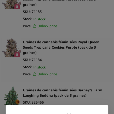
graines)
SKU:
71185
Stock:
In stock
Price:
Unlock price
Graines de cannabis féminisées Royal Queen
Seeds Tropicana Cookies Purple (pack de 3
graines)
SKU:
71184
Stock:
In stock
Price:
Unlock price
Graines de cannabis féminisées Barney’s Farm
Laughing Buddha (pack de 3 graines)
SKU:
SE6466
Stock:
In stock