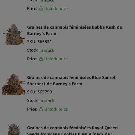
Pour maintenir la qualité des graines il est recommandé de
stocker les graines dans un environnement frais et sombre où
Price:
Unlock price
elles restent protégées de l’humidité et de la lumière. Un
étiquetage clair soutient la gestion organisée des stocks et la
Graines de cannabis féminisées Bubba Kush de
préservation à long terme.
Barney’s Farm
SKU:
365831
Stock:
In stock
Price:
Unlock price
Graines de cannabis féminisées Blue Sunset
Sherbert de Barney’s Farm
SKU:
365759
Stock:
In stock
Price:
Unlock price
Graines de cannabis féminisées Royal Queen
Seeds Tropicana Cookies Purple (pack de 5