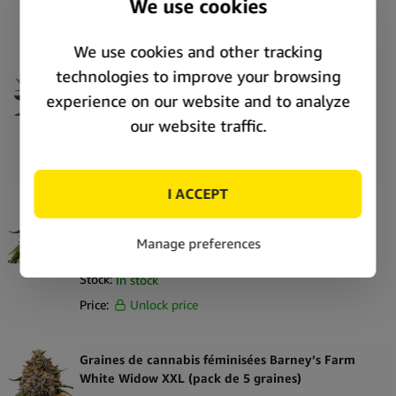
Price:
Unlock price
Graines de cannabis féminisées Barney’s Farm
Laughing Buddha (pack de 5 graines)
SKU:
SE6467
Stock:
In stock
Price:
Unlock price
Graines de cannabis féminisées Barney’s Farm
White Widow XXL (pack de 3 graines)
SKU:
69916
Stock:
In stock
Price:
Unlock price
Graines de cannabis féminisées Barney’s Farm
White Widow XXL (pack de 5 graines)