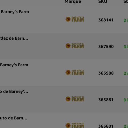
trois décen
Marque
SKU
S
origines gé
 Barney’s Farm
sélection d
368141
Di
dans un form
cohérence e
Graines de cannabis autofleurissantes Gorilla Zkittlez de Barney’s Farm
Pour une co
367590
Di
dans un env
en maintena
l’inventaire.
 Barney’s Farm
365988
Di
Graines de cannabis autofloraison Dos Si Dos Auto de Barney’s Farm
365881
Di
Graines de cannabis autofloraison amnesia haze auto de Barney’s farm
365601
Di