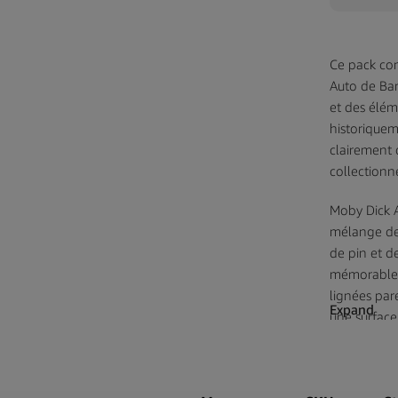
Ce pack con
Auto de Ba
et des élém
historiquem
clairement 
collectionn
Moby Dick A
mélange des
de pin et de
mémorable e
lignées par
Expand
une surface
distinctive 
Barneys Far