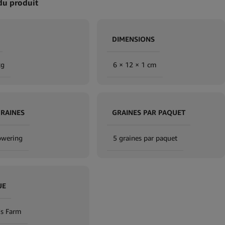
du produit
DIMENSIONS
kg
6 × 12 × 1 cm
GRAINES
GRAINES PAR PAQUET
owering
5 graines par paquet
UE
's Farm