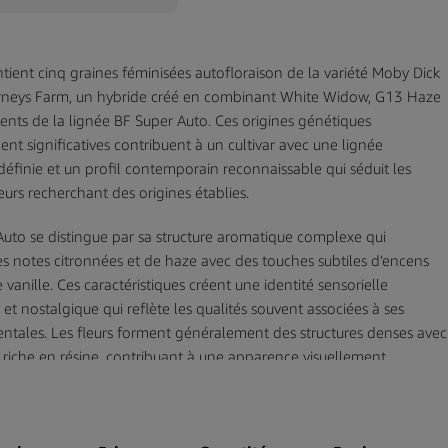
tient cinq graines féminisées autofloraison de la variété Moby Dick
rneys Farm, un hybride créé en combinant White Widow, G13 Haze
ents de la lignée BF Super Auto. Ces origines génétiques
ent significatives contribuent à un cultivar avec une lignée
définie et un profil contemporain reconnaissable qui séduit les
eurs recherchant des origines établies.
uto se distingue par sa structure aromatique complexe qui
 notes citronnées et de haze avec des touches subtiles d’encens
 vanille. Ces caractéristiques créent une identité sensorielle
t nostalgique qui reflète les qualités souvent associées à ses
entales. Les fleurs forment généralement des structures denses avec
 riche en résine, contribuant à une apparence visuellement
qui reflète les expressions hybrides modernes.
m est un sélectionneur établi à Amsterdam, connu pour près de