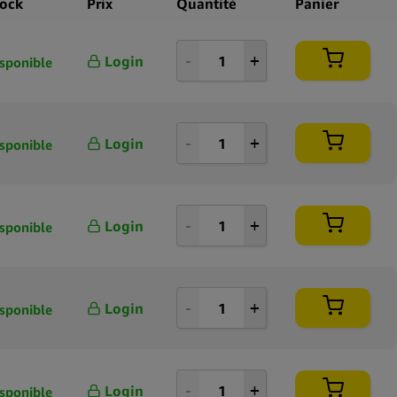
nies de travail dans la production de graines de cannabis avec des
tock
Prix
Quantité
Panier
nétiques documentées fiables. Moby Dick Auto fait partie de leur
e variétés créées pour capturer l’essence des génétiques classiques
Login
sponible
at autofloraison, soulignant leur accent continu sur la clarté, la
t le développement axé sur les terpènes.
nservation à long terme, il est recommandé de stocker les graines
Login
sponible
ironnement frais et sombre dans un contenant hermétique, tout
nt un étiquetage clair pour une organisation précise de
Login
sponible
Login
sponible
Login
sponible