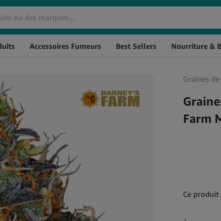
Marque
SKU
S
uits
Accessoires Fumeurs
Best Sellers
Nourriture & 
Huiles De CBD
Cosmétiques CBD
Huile de CBD THC à 0%
Crèmes CBD
Graines de
L'huile de CBD à spectre
CBD pour les Cheveux
large
CBD Massage
Graine
Huile de CBG
Baumes au CBD
Farm M
Huile de CBN
CBD pour l'Hygiène
Huile de CBD aromatisée
Personnelle
Huile de CBD Full Spectrum
Soin de la peau au CBD
Huile de CBD Naturelle
Ce produit