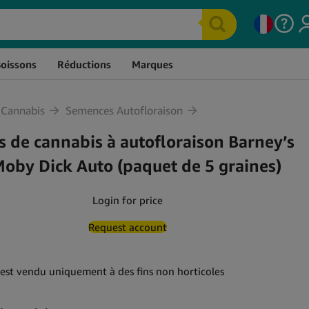
tock
Prix
Quantité
Panier
Boissons
Réductions
Marques
Produits Comestibles CBD
Sprays Au CBD
Bonbons et Friandises au
Capsules De CBD
 Cannabis
CBD
Semences Autofloraison
E-Liquides CBD
Chocolat CBD
s de cannabis à autofloraison Barney’s
Vaporisateurs De CBD
Sucettes et Bonbons au
CBD Pour Le Sport
oby Dick Auto (paquet de 5 graines)
CBD
Thés au CBD
CBD Pour Le Sexe
Login for price
Gummies au CBD
CBD Pour Animaux
Gomme à mâcher au CBD
Extraits De CBD
Request account
Boissons au CBD
 est vendu uniquement à des fins non horticoles