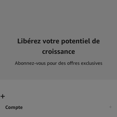
Assurez-vous que vos clients trouvent les produits exclusifs dont
ils ont envie en vous associant avec les meilleurs ! Associez-vous
à Simply Green et nous ne vous laisserons pas tomber !
Libérez votre potentiel de
croissance
Abonnez-vous pour des offres exclusives
Compte