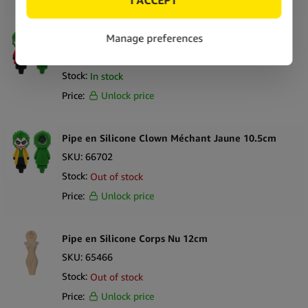
Pipe en Silicone Clown Méchant Rouge 10.5cm
SKU:
66703
Stock:
In stock
Price:
Unlock price
Pipe en Silicone Clown Méchant Jaune 10.5cm
SKU:
66702
Stock:
Out of stock
Price:
Unlock price
Pipe en Silicone Corps Nu 12cm
SKU:
65466
Stock:
Out of stock
Price:
Unlock price