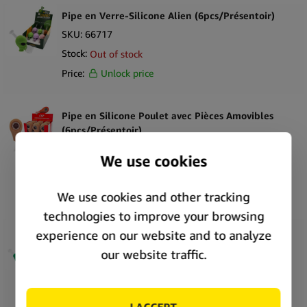
Pipe en Verre-Silicone Alien (6pcs/Présentoir)
SKU:
66717
Stock:
Out of stock
Price:
Unlock price
Pipe en Silicone Poulet avec Pièces Amovibles
(6pcs/Présentoir)
SKU:
66716
Stock:
In stock
Price:
Unlock price
Pipe en Verre-Silicone Crâne avec Pièces
Amovibles 11cm (6pcs/Présentoir)
SKU:
66714
Stock:
In stock
Price:
Unlock price