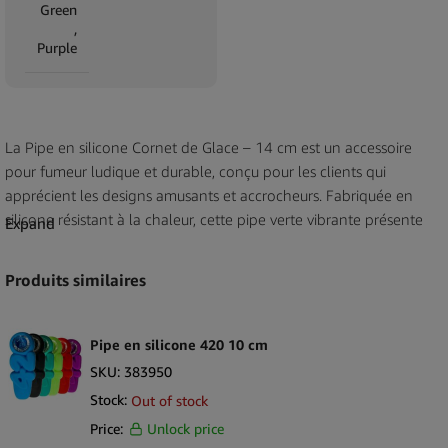
Green
,
Purple
La Pipe en silicone Cornet de Glace – 14 cm est un accessoire
pour fumeur ludique et durable, conçu pour les clients qui
apprécient les designs amusants et accrocheurs. Fabriquée en
silicone résistant à la chaleur, cette pipe verte vibrante présente
Expand
une forme de cornet de glace au toucher doux qui se démarque
en magasin comme en ligne. Sa construction incassable la rend
Produits similaires
idéale pour l’usage en extérieur, les festivals, les voyages et les
sessions quotidiennes, offrant aux détaillants un accessoire fiable
à forte rotation avec un fort potentiel d’achat impulsif.
Pipe en silicone 420 10 cm
SKU:
383950
Principaux arguments de vente
Stock:
Out of stock
Design amusant en forme de cornet de glace vert avec un fort
Price:
Unlock price
attrait visuel