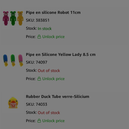
Construction en silicone résistant à la chaleur, flexible et
incassable
Pipe en silicone Robot 11cm
Taille de 14 cm offrant une prise confortable et une manipulation
SKU:
383851
aisée
Stock:
In stock
Facile à nettoyer et résistante à l’usure
Price:
Unlock price
Construction légère idéale pour le voyage et l’e-commerce
Ajout populaire aux présentoirs de nouveautés, thématiques et
cadeaux
Pipe en Silicone Yellow Lady 8.5 cm
Contenu de la boîte
SKU:
74097
1 × Pipe en silicone Cornet de Glace – 14 cm
Stock:
Out of stock
Price:
Unlock price
Rubber Duck Tube verre-Silicium
SKU:
74033
Stock:
Out of stock
Price:
Unlock price